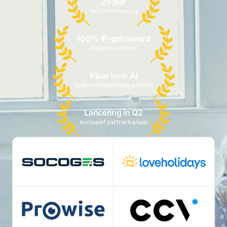
25 jaar
telecomervaring
100% IP-gebaseerd
modern platform
Klaar voor AI
toekomstbestendig aanbod
Lancering in Q2
exclusief partnerkanaal