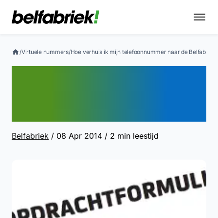
/
Virtuele nummers
/
Hoe verhuis ik mijn telefoonnummer naar de Belfabriek
Hoe verhuis ik mijn
telefoonnummer naar de
Belfabriek?
Belfabriek
/ 08 Apr 2014
/ 2 min leestijd