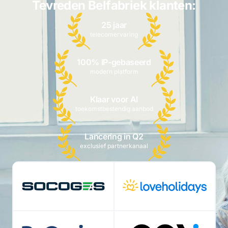
Tevreden Belfabriek klanten:
25 jaar
telecomervaring
100% IP-gebaseerd
modern platform
Klaar voor AI
toekomstbestendig aanbod
Lancering in Q2
exclusief partnerkanaal