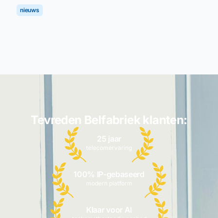
nieuws
Tevreden Belfabriek klanten:
25 jaar
telecomervaring
100% IP-gebaseerd
modern platform
Klaar voor AI