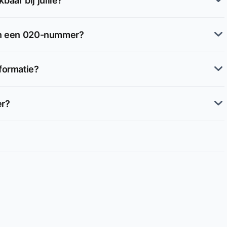
aar bij jullie?
van een 020-nummer?
formatie?
er?