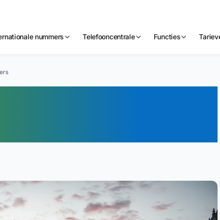
ternationale nummers
Telefooncentrale
Functies
Tariev
ers
020? Alles Over 020