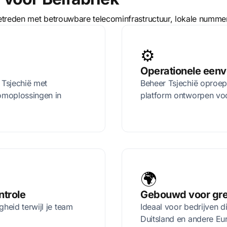
betreden met betrouwbare telecominfrastructuur, lokale numm
⚙️
Operationele een
 Tsjechië met
Beheer Tsjechië oproep
omoplossingen in
platform ontworpen voor
🌍
ntrole
Gebouwd voor gre
heid terwijl je team
Ideaal voor bedrijven d
Duitsland en andere Eu