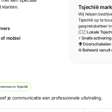
ë met een speciaal
Tsjechië mark
 klanten.
Wij helpen bedrij
Tsjechië op te bo
gespreksbeheer in
mmers
🇨🇿 Lokale Tsjec
⚡ Snelle activerin
 of mobiel
🌍 Doorschakelen 
⚙️ Beheerd vanuit 
nummers in Tsjechië
ef je communicatie een professionele uitstraling.