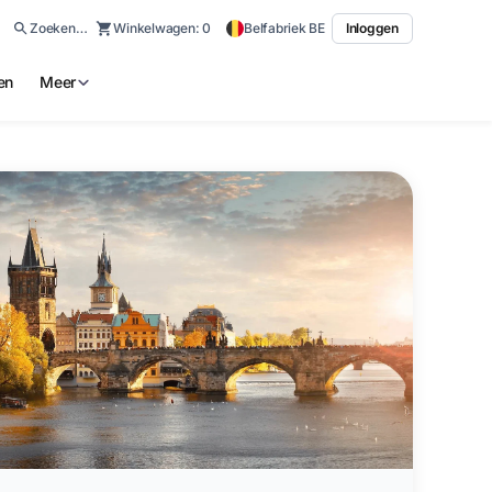
Zoeken…
Winkelwagen:
0
Belfabriek BE
Inloggen
en
Meer