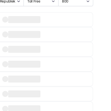
 Republiek
Toll Free
800