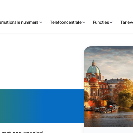
ternationale nummers
Telefooncentrale
Functies
Tariev
Tsjechisch