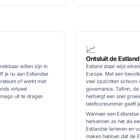
📈
Ontsluit de Estlan
eikbaar willen zijn in
Estland staat wijd erke
f je nu aan Estlandse
Europa. Met een bevolki
rsteunt of werkt met
veel opzichten schoon s
nds virtueel
governance. Tallinn, de
imago uit te dragen
herbergt een snel groe
telefoonnummer geeft je
Wanneer een Estlandse k
herkennen ze het als ee
Estlandse tarieven en vo
maken hebben dat de Es