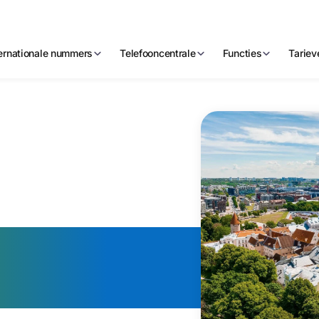
ternationale nummers
Telefooncentrale
Functies
Tariev
Estlands
onnummer