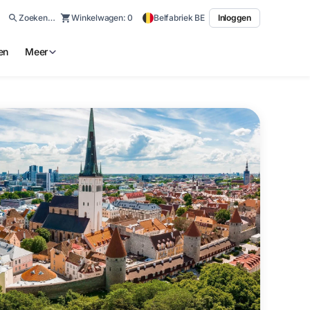
Zoeken…
Winkelwagen:
0
Belfabriek BE
Inloggen
en
Meer