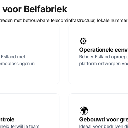
voor Belfabriek
etreden met betrouwbare telecominfrastructuur, lokale numme
⚙️
Operationele een
 Estland met
Beheer Estland oproepe
omoplossingen in
platform ontworpen voor
🌍
ntrole
Gebouwd voor gre
heid terwijl je team
Ideaal voor bedrijven d