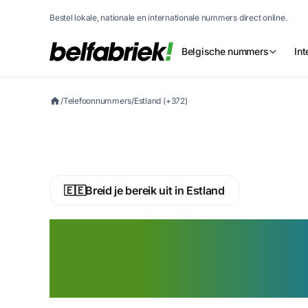
Bestel lokale, nationale en internationale nummers direct online.
Belgische nummers
In
/
Telefoonnummers
/
Estland (+372)
🇪🇪
Breid je bereik uit in Estland
Activeer nu een 
virtueel telefo