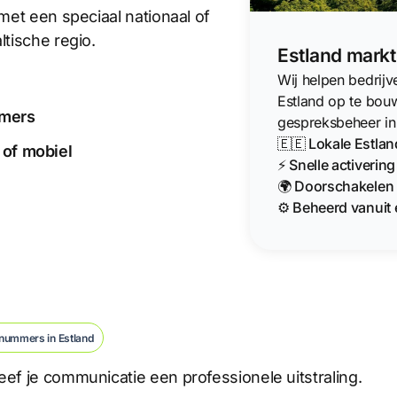
met een speciaal nationaal of
ltische regio.
Estland markt
Wij helpen bedrij
Estland op te bou
mmers
gespreksbeheer in
🇪🇪 Lokale Estla
 of mobiel
⚡ Snelle activerin
🌍 Doorschakelen 
⚙️ Beheerd vanuit 
nummers in Estland
ef je communicatie een professionele uitstraling.