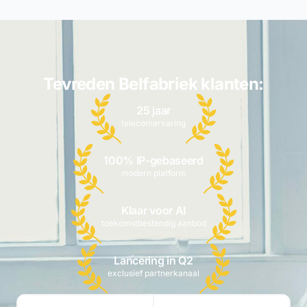
Tevreden Belfabriek klanten:
25 jaar
telecomervaring
100% IP-gebaseerd
modern platform
Klaar voor AI
toekomstbestendig aanbod
Lancering in Q2
exclusief partnerkanaal