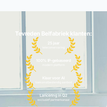
Tevreden Belfabriek klanten:
25 jaar
telecomervaring
100% IP-gebaseerd
modern platform
Klaar voor AI
toekomstbestendig aanbod
Lancering in Q2
exclusief partnerkanaal