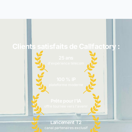
Clients satisfaits de Callfactory :
25 ans
d'expérience télécom
100 % IP
plateforme moderne
Prête pour l'IA
offre tournée vers l'avenir
Lancement T2
canal partenaires exclusif