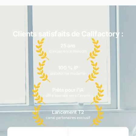
Clients satisfaits de Callfactory :
25 ans
d'expérience télécom
100 % IP
plateforme moderne
Prête pour l'IA
offre tournée vers l'avenir
Lancement T2
canal partenaires exclusif