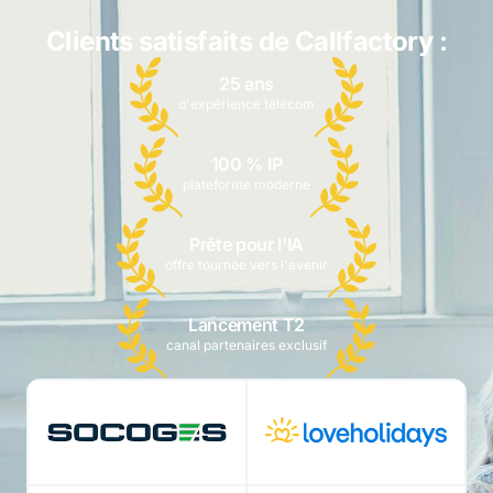
Clients satisfaits de Callfactory :
25 ans
d'expérience télécom
100 % IP
plateforme moderne
Prête pour l'IA
offre tournée vers l'avenir
Lancement T2
canal partenaires exclusif