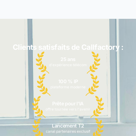
Clients satisfaits de Callfactory :
25 ans
d'expérience télécom
100 % IP
plateforme moderne
Prête pour l'IA
offre tournée vers l'avenir
Lancement T2
canal partenaires exclusif