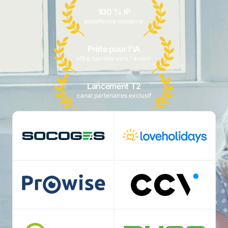
100 % IP
plateforme moderne
Prête pour l'IA
offre tournée vers l'avenir
Lancement T2
canal partenaires exclusif