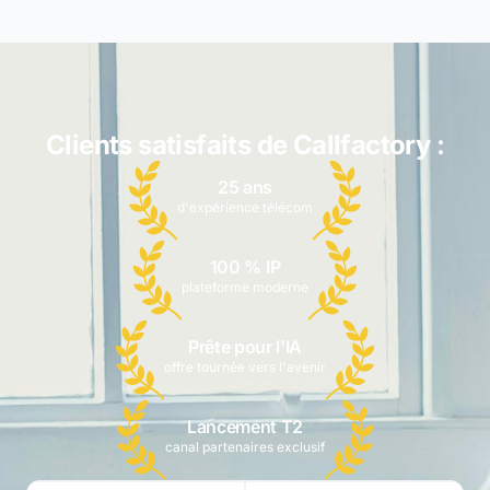
Clients satisfaits de Callfactory :
25 ans
d'expérience télécom
100 % IP
plateforme moderne
Prête pour l'IA
offre tournée vers l'avenir
Lancement T2
canal partenaires exclusif