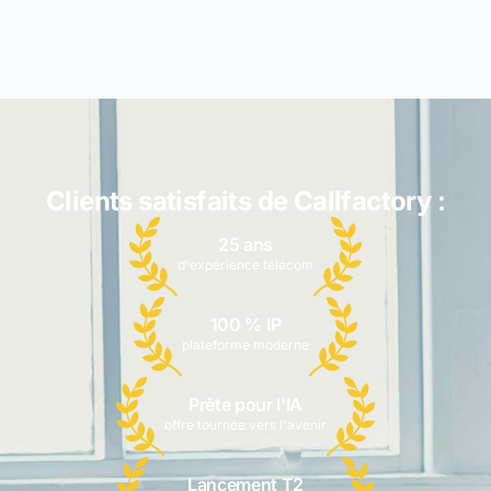
Clients satisfaits de Callfactory :
25 ans
d'expérience télécom
100 % IP
plateforme moderne
Prête pour l'IA
offre tournée vers l'avenir
Lancement T2