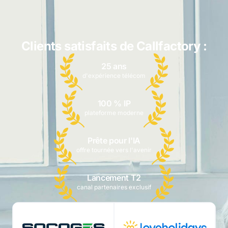
Clients satisfaits de Callfactory :
25 ans
d'expérience télécom
100 % IP
plateforme moderne
Prête pour l'IA
offre tournée vers l'avenir
Lancement T2
canal partenaires exclusif