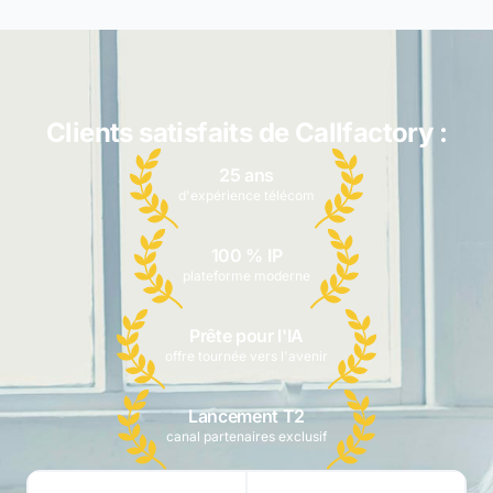
Clients satisfaits de Callfactory :
25 ans
d'expérience télécom
100 % IP
plateforme moderne
Prête pour l'IA
offre tournée vers l'avenir
Lancement T2
canal partenaires exclusif