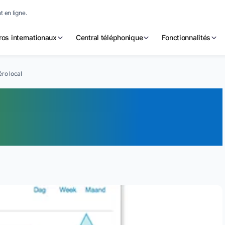
 en ligne.
os internationaux
Central téléphonique
Fonctionnalités
ro local
trer des appels sur
al