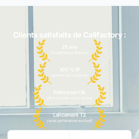
Clients satisfaits de Callfactory :
25 ans
d'expérience télécom
100 % IP
plateforme moderne
Prête pour l'IA
offre tournée vers l'avenir
Lancement T2
canal partenaires exclusif