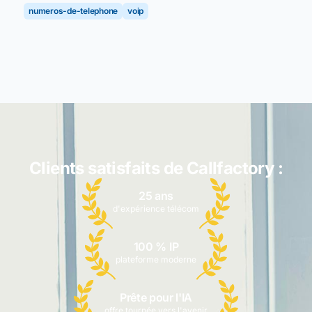
numeros-de-telephone
voip
Clients satisfaits de Callfactory :
25 ans
d'expérience télécom
100 % IP
plateforme moderne
Prête pour l'IA
offre tournée vers l'avenir