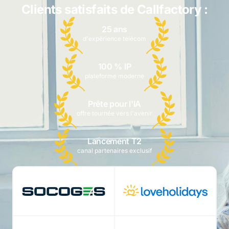
Clients satisfaits de Callfactory :
25 ans
d'expérience télécom
100 % IP
plateforme moderne
Prête pour l'IA
offre tournée vers l'avenir
Lancement T2
canal partenaires exclusif