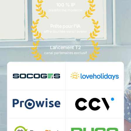
100 % IP
plateforme moderne
Prête pour l'IA
offre tournée vers l'avenir
Lancement T2
canal partenaires exclusif