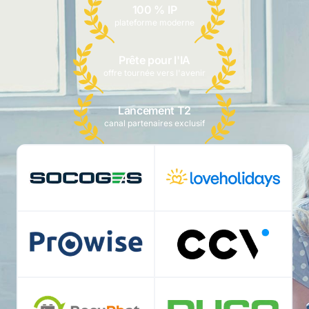
100 % IP
plateforme moderne
Prête pour l'IA
offre tournée vers l'avenir
Lancement T2
canal partenaires exclusif