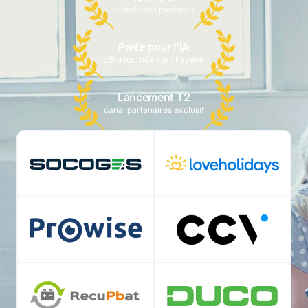
plateforme moderne
Prête pour l'IA
offre tournée vers l'avenir
Lancement T2
canal partenaires exclusif