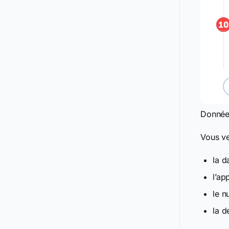
Données
Vous ve
la d
l’ap
le n
la d