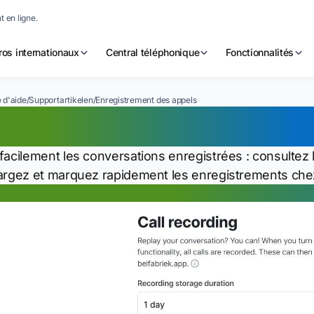
 en ligne.
os internationaux
Central téléphonique
Fonctionnalités
 d'aide
/
Supportartikelen
/
Enregistrement des appels
registrement des ap
facilement les conversations enregistrées : consultez 
argez et marquez rapidement les enregistrements chez