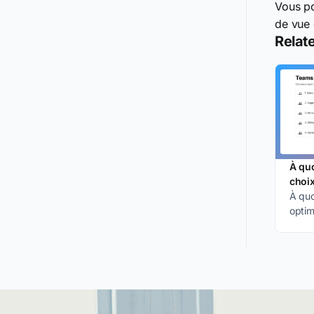
Vous po
de vue 
Relate
À qu
choix
À quo
optim