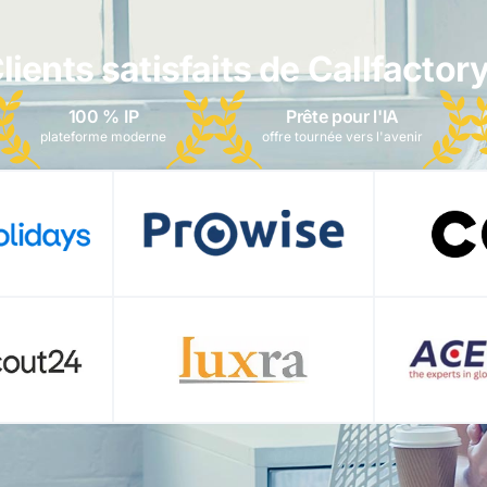
lients satisfaits de Callfactory
100 % IP
Prête pour l'IA
plateforme moderne
offre tournée vers l'avenir