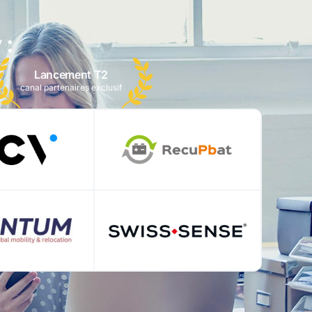
 :
Lancement T2
canal partenaires exclusif