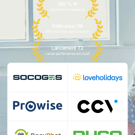
100 % IP
plateforme moderne
Prête pour l'IA
offre tournée vers l'avenir
Lancement T2
canal partenaires exclusif