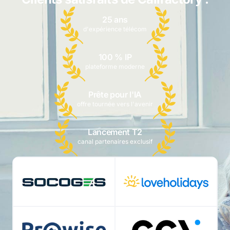
25 ans
d'expérience télécom
100 % IP
plateforme moderne
Prête pour l'IA
offre tournée vers l'avenir
Lancement T2
canal partenaires exclusif