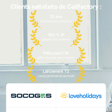
Clients satisfaits de Callfactory :
25 ans
d'expérience télécom
100 % IP
plateforme moderne
Prête pour l'IA
offre tournée vers l'avenir
Lancement T2
canal partenaires exclusif