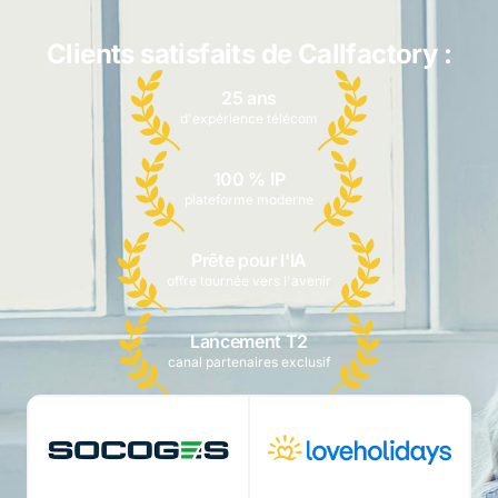
Clients satisfaits de Callfactory :
25 ans
d'expérience télécom
100 % IP
plateforme moderne
Prête pour l'IA
offre tournée vers l'avenir
Lancement T2
canal partenaires exclusif