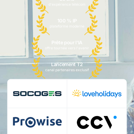
d'expérience télécom
100 % IP
plateforme moderne
Prête pour l'IA
offre tournée vers l'avenir
Lancement T2
canal partenaires exclusif