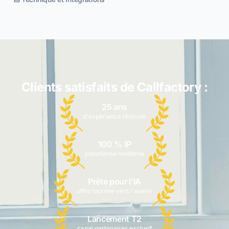
Clients satisfaits de Callfactory :
25 ans
d'expérience télécom
100 % IP
plateforme moderne
Prête pour l'IA
offre tournée vers l'avenir
Lancement T2
canal partenaires exclusif