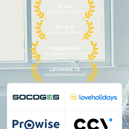
25 ans
d'expérience télécom
100 % IP
plateforme moderne
Prête pour l'IA
offre tournée vers l'avenir
Lancement T2
canal partenaires exclusif