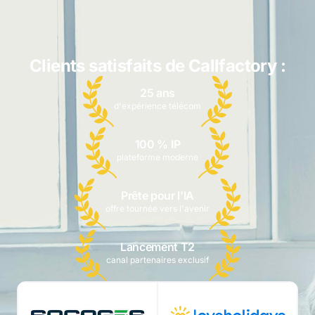
Clients satisfaits de Callfactory :
25 ans
d'expérience télécom
100 % IP
plateforme moderne
Prête pour l'IA
offre tournée vers l'avenir
Lancement T2
canal partenaires exclusif