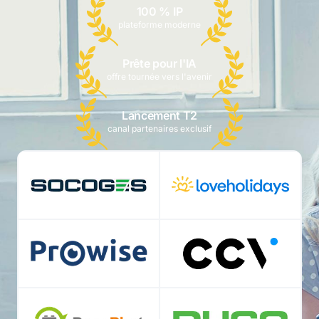
100 % IP
plateforme moderne
Prête pour l'IA
offre tournée vers l'avenir
Lancement T2
canal partenaires exclusif