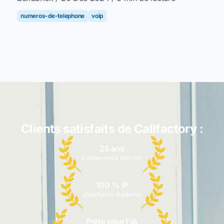
numeros-de-telephone
voip
Clients satisfaits de Callfactory :
25 ans
d'expérience télécom
100 % IP
plateforme moderne
Prête pour l'IA