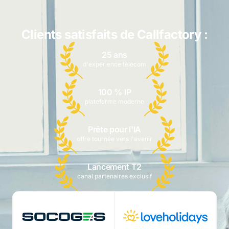
Clients satisfaits de Callfactory :
25 ans
d'expérience télécom
100 % IP
plateforme moderne
Prête pour l'IA
offre tournée vers l'avenir
Lancement T2
canal partenaires exclusif