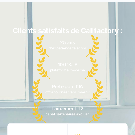
Clients satisfaits de Callfactory :
25 ans
d'expérience télécom
100 % IP
plateforme moderne
Prête pour l'IA
offre tournée vers l'avenir
Lancement T2
canal partenaires exclusif