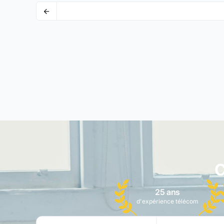
C
25 ans
d'expérience télécom