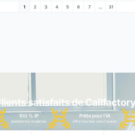
1
2
3
4
5
6
7
...
31
lients satisfaits de Callfactory
100 % IP
Prête pour l'IA
plateforme moderne
offre tournée vers l'avenir