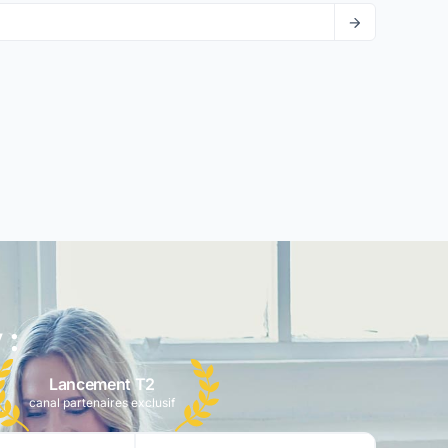
 :
Lancement T2
canal partenaires exclusif