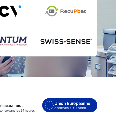
Union Européenne
ntactez-nous
CONFORME AU GDPR
onse dans les 24 heures