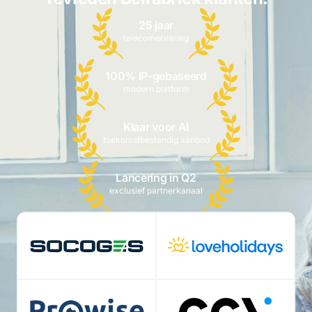
25 jaar
telecomervaring
100% IP-gebaseerd
modern platform
Klaar voor AI
toekomstbestendig aanbod
Lancering in Q2
exclusief partnerkanaal