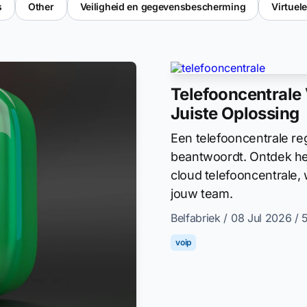
s
Other
Veiligheid en gegevensbescherming
Virtue
Telefooncentrale 
Juiste Oplossing
Een telefooncentrale reg
beantwoordt. Ontdek het
cloud telefooncentrale, 
jouw team.
Belfabriek
/ 08 Jul 2026
/ 
voip