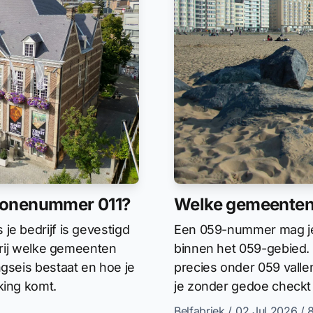
zonenummer 011?
Welke gemeenten
je bedrijf is gevestigd
Een 059-nummer mag je a
n rij welke gemeenten
binnen het 059-gebied. 
ngseis bestaat en hoe je
precies onder 059 valle
king komt.
je zonder gedoe checkt 
Belfabriek
/ 02 Jul 2026
/ 