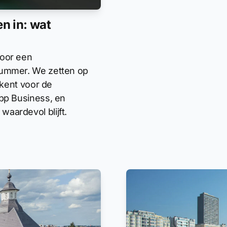
n in: wat
voor een
nummer. We zetten op
ekent voor de
App Business, en
aardevol blijft.