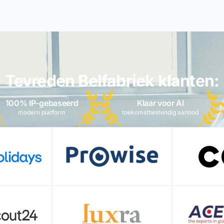
Tevreden Belfabriek klanten:
100% IP-gebaseerd
Klaar voor AI
modern platform
toekomstbestendig aanbod