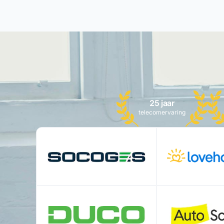
25 jaar
telecomervaring