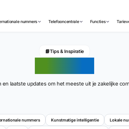
ternationale nummers
Telefooncentrale
Functies
Tariev
📘
Tips & Inspiratie
Artikelen
 en laatste updates om het meeste uit je zakelijke co
ternationale nummers
Kunstmatige intelligentie
Lokale n