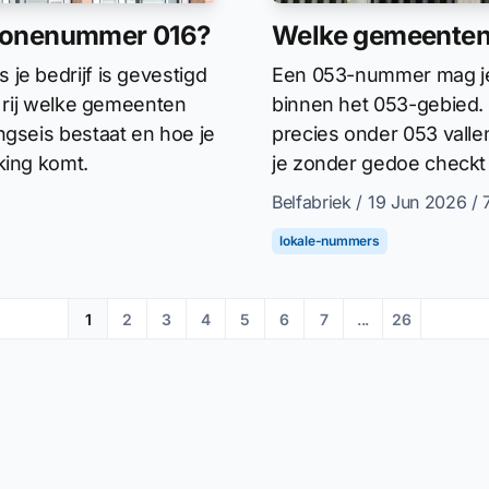
 zonenummer 016?
Welke gemeenten
je bedrijf is gevestigd
Een 053-nummer mag je a
n rij welke gemeenten
binnen het 053-gebied. 
ngseis bestaat en hoe je
precies onder 053 valle
king komt.
je zonder gedoe checkt 
Belfabriek
/ 19 Jun 2026
/ 
lokale-nummers
1
2
3
4
5
6
7
...
26