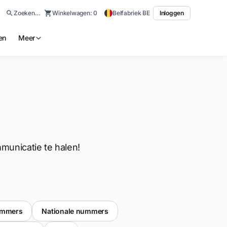
Zoeken…
Winkelwagen:
0
Belfabriek BE
Inloggen
en
Meer
mmunicatie te halen!
ummers
Nationale nummers